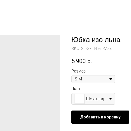
Юбка изо льна
SKU:
SL-Skirt-Len-Max
5 900
р.
Размер
Цвет
Шоколад
Добавить в корзину