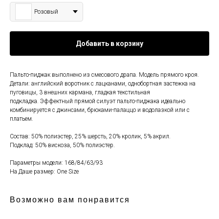
Розовый
Добавить в корзину
Пальто-пиджак выполнено из смесового драпа. Модель прямого кроя.
Детали: английский воротник с лацканами, однобортная застежка на
пуговицы, 3 внешних кармана, гладкая текстильная
подкладка. Эффектный прямой силуэт пальто-пиджака идеально
комбинируется с джинсами, брюками-палаццо и водолазкой или с
платьем.
Состав: 50% полиэстер, 25% шерсть, 20% кролик, 5% акрил.
Подклад: 50% вискoза, 50% полиэстер.
Параметры модели: 168/84/63/93
На Даше размер: One Size
Возможно вам понравится