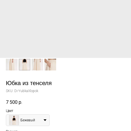
Юбка из тенселя
SKU:
Di-YubkaXlopok
7 500
р.
Цвет
Бежевый