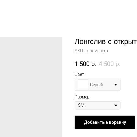
Лонгслив с откры
SKU:
LongVenera
1 500
р.
4 500
р.
Цвет
Серый
Размер
Добавить в корзину